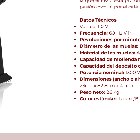
la que el EK43 está prof
pasión común por el café.
Datos Técnicos
Voltaje: 110 V
Frecuencia:
60 Hz // 1~
Revoluciones por minut
Diámetro de las muelas:
Material de las muelas:
A
Capacidad de molienda 
Capacidad del depósito 
Potencia nominal:
1300 
Dimensiones (ancho x al
23cm x 82.8cm x 41 cm
Peso neto:
26 kg
Color estándar:
Negro/B