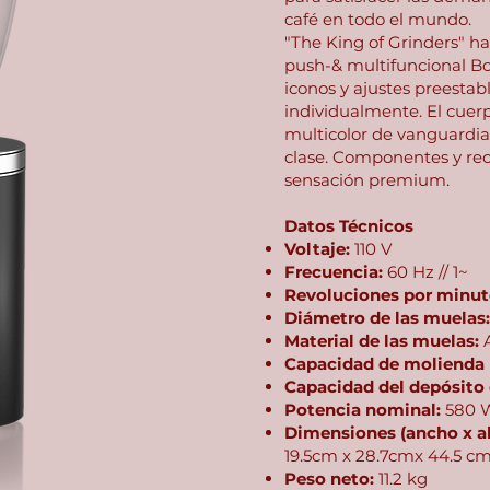
café en todo el mundo.
"The King of Grinders" h
push-& multifuncional B
iconos y ajustes preesta
individualmente. El cue
multicolor de vanguardia
clase. Componentes y rec
sensación premium.
Datos Técnicos
Voltaje:
110 V
Frecuencia:
60 Hz // 1~
Revoluciones por minut
Diámetro de las muelas
Material de las muelas:
A
Capacidad de molienda
Capacidad del depósito 
Potencia nominal:
580 
Dimensiones (ancho x al
19.5cm x 28.7cmx 44.5 c
Peso neto:
11.2 kg