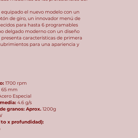
a equipado el nuevo modelo con un
otón de giro, un innovador menú de
blecidos para hasta 6 programables
rpo delgado moderno con un diseño
 presenta características de primera
ubrimientos para una apariencia y
o:
1700 rpm
:
65 mm
cero Especial
 media:
4.6 g/s
de granos: Aprox.
1200g
W
to x profundidad):
m