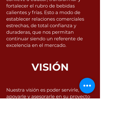
fortalecer el rubro de bebidas
calientes y frías. Esto a modo de
establecer relaciones comerciales
estrechas, de total confianza y
duraderas, que nos permitan
continuar siendo un referente de
excelencia en el mercado.
VISIÓN
Nuestra visión es poder servirle,
apoyarle y asesorarle en su proyecto
o negocio, para alargar la vida útil de
sus equipos, y establecer una relación
que aparte de lo comercial, sea de
amistad, de confianza, de lealtad y
honestidad, que nos permita crecer
juntos y también nos permita