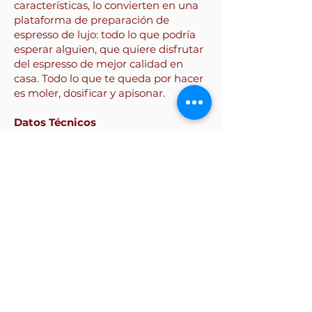
características, lo convierten en una
plataforma de preparación de
espresso de lujo: todo lo que podría
esperar alguien, que quiere disfrutar
del espresso de mejor calidad en
casa. Todo lo que te queda por hacer
es moler, dosificar y apisonar.
Datos Técnicos
Voltaje:
220 V / 110 V
Potencia:
1,600 - 2,100 W
Calderas:
2 caldera independientes,
aisladas
Capacidad de caldera de café:
1.5
Litros
Capacidad de Caldera de vapor:
3.5
litros
Dimensiones:
Altura 35 cm x Ancho
40 cm x Profundidad 53 cm
Peso:
34.5 kg