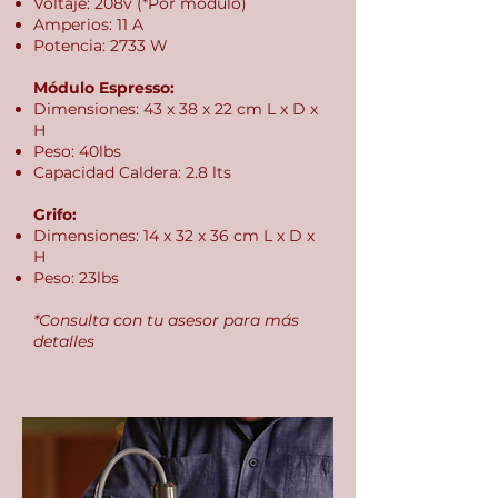
Voltaje: 208v (*Por módulo)
Amperios: 11 A
Potencia: 2733 W
Módulo Espresso:
Dimensiones: 43 x 38 x 22 cm L x D x
H
Peso: 40lbs
Capacidad Caldera: 2.8 lts
Grifo:
Dimensiones: 14 x 32 x 36 cm L x D x
H
Peso: 23lbs
*Consulta con tu asesor para más
detalles