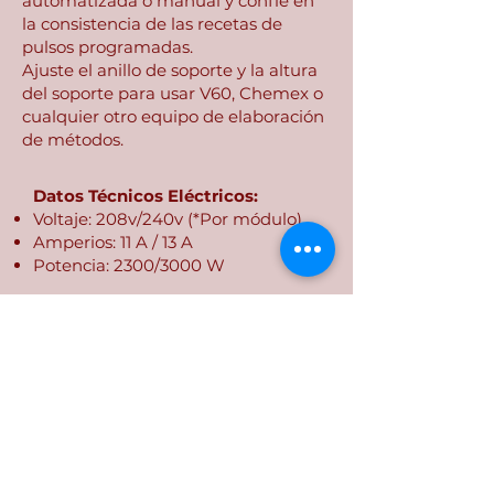
automatizada o manual y confíe en
la consistencia de las recetas de
pulsos programadas.
Ajuste el anillo de soporte y la altura
del soporte para usar V60, Chemex o
cualquier otro equipo de elaboración
de métodos.
Datos Técnicos Eléctricos:
Voltaje: 208v/240v (*Por módulo)
Amperios: 11 A / 13 A
Potencia: 2300/3000 W
Módulo Vapor:
Dimensiones: 41 x 42 x 14 cm L x D
x H
Peso: 35.3 lbs
Grifo:
Dimensiones: 18 x 23 x 45 cm L x D
x H