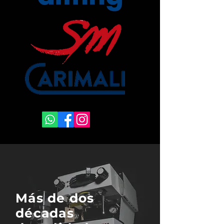
Más de dos
décadas